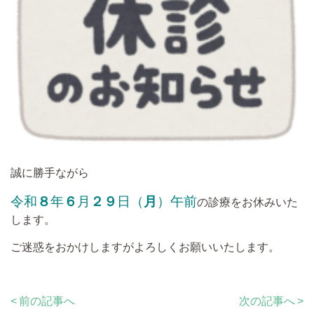
誠に勝手ながら
令和
８
年
６
月
２９
日（
月
）午前
の診療をお休みいた
します。
ご迷惑をおかけしますがよろしくお願いいたします。
前の記事へ
次の記事へ